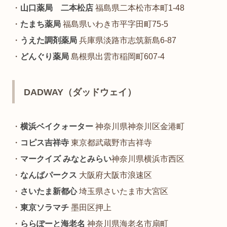
・
山口薬局 二本松店
福島県二本松市本町1-48
・
たまち薬局
福島県いわき市平字田町75-5
・
うえた調剤薬局
兵庫県淡路市志筑新島6-87
・
どんぐり薬局
島根県出雲市稲岡町607-4
DADWAY（ダッドウェイ）
・
横浜ベイクォーター
神奈川県神奈川区金港町
・
コピス吉祥寺
東京都武蔵野市吉祥寺
・
マークイズ みなとみらい
神奈川県横浜市西区
・
なんばパークス
大阪府大阪市浪速区
・
さいたま新都心
埼玉県さいたま市大宮区
・
東京ソラマチ
墨田区押上
・
ららぽーと海老名
神奈川県海老名市扇町